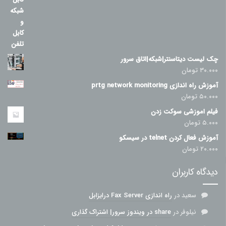
چک لیست دیتاسنتر|شبکه|اتاق سرور
۳۰.۰۰۰
تومان
آموزش راه اندازی prtg network monitoring
۵۰.۰۰۰
تومان
فیلم اموزشی سوکت زدن
۵.۰۰۰
تومان
آموزش فعال کردن telnet در سیسکو
۲۰.۰۰۰
تومان
دیدگاه کاربران
سعید
در
راه اندازی Fax Server درایزابل
نیلوفر
در
share در ویندوز سرور| اشتراک گذاری