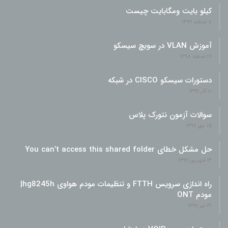
کیلو بایت ومگابایت چیست
۸ اسفند ۱۳۹۹
آموزش VLAN در سویچ سیسکو
۱۷ اسفند ۱۳۹۸
دستورات سیسکو CISCO در شبکه
۱۰ آذر ۱۳۹۹
سوالات آزمون نتورک پلاس
۱۵ مهر ۱۳۹۹
حل مشکل خطای You can’t access this shared folder
۱۴ شهریور ۱۳۹۹
راه اندازی سرویس FTTH و تنظیمات مودم هواوی hg8245h|
مودم ONT
۳۱ تیر ۱۳۹۹