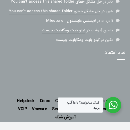
نادر
در
حل مشکل خطای You can’t access this shared folder
هیرو
در
حل مشکل خطای You can’t access this shared folder
anajafi
در
لایسنس مایلستون | Milestone
یاسین آذرشب
در
کیلو بایت ومگابایت چیست
نگین
در
کیلو بایت ومگابایت چیست
نماد اعتماد
Helpdesk
Cisco
Cctv
Network Plus
Passive
کمک میخواهید؟
با ما گپ
بزنید
VOIP
Vmware
Security
Mikrotik
Microsoft
آموزش شبکه